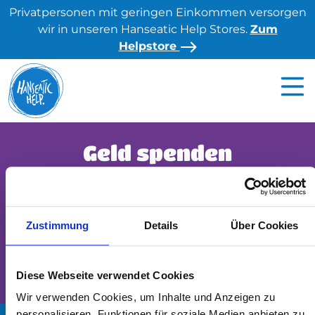
S
Privatpersonen mit geringen Einkommen versorgen
k
wir in unseren Hanseatic Help Stores.
Zum
i
Helpstore
p
t
o
c
o
n
Geld spenden
t
e
n
Deine Spende ermöglicht Hilfe auf Augenhöhe. Hilf
t
mit!
Zustimmung
Details
Über Cookies
Geld spenden
Diese Webseite verwendet Cookies
Wir verwenden Cookies, um Inhalte und Anzeigen zu
personalisieren, Funktionen für soziale Medien anbieten zu