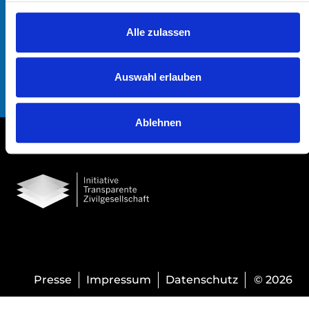
Große Elbstraße 264
g
22767 Hamburg
s
Alle zulassen
Unser Standort ist barrierefrei.
a
u
s
Auswahl erlauben
w
a
Ablehnen
h
l
Presse
Impressum
Datenschutz
© 2026