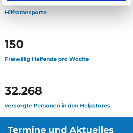
l
Hilfstransporte
150
Freiwillig Helfende pro Woche
32.268
versorgte Personen in den Helpstores
Termine und Aktuelles