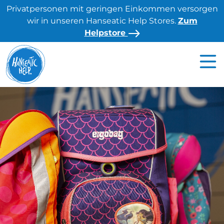
S
Privatpersonen mit geringen Einkommen versorgen
k
wir in unseren Hanseatic Help Stores.
Zum
i
Helpstore
p
t
o
c
o
n
t
e
n
t