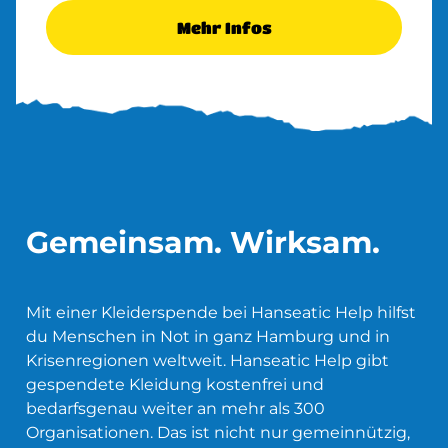
Mehr Infos
Gemeinsam. Wirksam.
Mit einer Kleiderspende bei Hanseatic Help hilfst
du Menschen in Not in ganz Hamburg und in
Krisenregionen weltweit. Hanseatic Help gibt
gespendete Kleidung kostenfrei und
bedarfsgenau weiter an mehr als 300
Organisationen. Das ist nicht nur gemeinnützig,