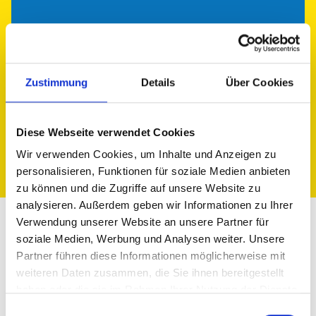
Mitmachen
Hilf uns helfen! Dein freiwilliges
Engagement bei Hanseatic Help ist so
Zustimmung
Details
Über Cookies
individuell wie du!
Diese Webseite verwendet Cookies
Wir verwenden Cookies, um Inhalte und Anzeigen zu
personalisieren, Funktionen für soziale Medien anbieten
zu können und die Zugriffe auf unsere Website zu
analysieren. Außerdem geben wir Informationen zu Ihrer
Verwendung unserer Website an unsere Partner für
Gemeinsam sind wir
soziale Medien, Werbung und Analysen weiter. Unsere
Partner führen diese Informationen möglicherweise mit
wirksam. Hanseatic Help
weiteren Daten zusammen, die Sie ihnen bereitgestellt
haben oder die sie im Rahmen Ihrer Nutzung der Dienste
arbeitet schnell, flexibel,
gesammelt haben.
E