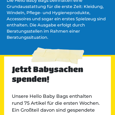
Die Hello Baby Bags beinhalten eine
Grundausstattung für die erste Zeit: Kleidung,
Windeln, Pflege- und Hygieneprodukte,
Accessoires und sogar ein erstes Spielzeug sind
enthalten. Die Ausgabe erfolgt durch
Beratungsstellen im Rahmen einer
Beratungssituation.
Jetzt Babysachen
spenden!
Unsere Hello Baby Bags enthalten
rund 75 Artikel für die ersten Wochen.
Ein Großteil davon sind gespendete