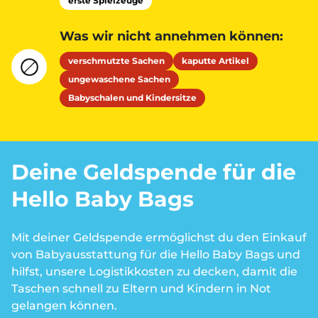
erste Spielzeuge
Was wir nicht annehmen können:
verschmutzte Sachen
kaputte Artikel
ungewaschene Sachen
Babyschalen und Kindersitze
Deine Geldspende für die
Hello Baby Bags
Mit deiner Geldspende ermöglichst du den Einkauf
von Babyausstattung für die Hello Baby Bags und
hilfst, unsere Logistikkosten zu decken, damit die
Taschen schnell zu Eltern und Kindern in Not
gelangen können.