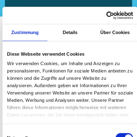
Häufig gestellte Fragen zu
Zustimmung
Details
Über Cookies
den Hello Baby Bags
Diese Webseite verwendet Cookies
Wir verwenden Cookies, um Inhalte und Anzeigen zu
personalisieren, Funktionen für soziale Medien anbieten zu
können und die Zugriffe auf unsere Website zu
analysieren. Außerdem geben wir Informationen zu Ihrer
An wen richten sich die Hello Baby Bags?
Verwendung unserer Website an unsere Partner für soziale
Medien, Werbung und Analysen weiter. Unsere Partner
führen diese Informationen möglicherweise mit weiteren
Daten zusammen, die Sie ihnen bereitgestellt haben oder
Kosten die Hello Baby Bags etwas?
die sie im Rahmen Ihrer Nutzung der Dienste gesammelt
haben.
E