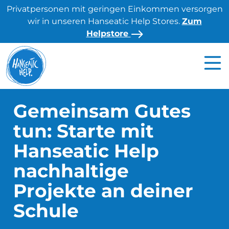
S
Privatpersonen mit geringen Einkommen versorgen
k
wir in unseren Hanseatic Help Stores.
Zum
i
Helpstore
p
t
o
c
o
n
Gemeinsam Gutes
t
tun: Starte mit
e
n
Hanseatic Help
t
nachhaltige
Projekte an deiner
Schule