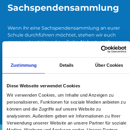
Sachspendensammlung
Wenn ihr eine Sachspendensammlung an eurer
Schule durchführen möchtet, stehen wir euch
gerne unterstützend zur Seite. Nehmt vorab
Kontakt mit uns auf, damit wir euch informieren
können, welche Sachspenden aktuell benötigt
werden. Wir stellen euch passendes Infomaterial
Zustimmung
Details
Über Cookies
zur Verfügung, mit dem ihr eure Aktion effektiv
bewerben könnt. Gemeinsam sorgen wir dafür,
dass eure Sammlung ein voller Erfolg wird und
Diese Webseite verwendet Cookies
die Spenden genau dort ankommen, wo sie
Wir verwenden Cookies, um Inhalte und Anzeigen zu
dringend gebraucht werden. So machen wir
personalisieren, Funktionen für soziale Medien anbieten zu
Helfen einfach!
können und die Zugriffe auf unsere Website zu
analysieren. Außerdem geben wir Informationen zu Ihrer
Verwendung unserer Website an unsere Partner für soziale
Medien, Werbung und Analysen weiter. Unsere Partner