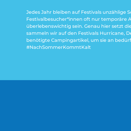
Jedes Jahr bleiben auf Festivals unzählige
S
Festivalbesucher*innen oft nur temporäre A
überlebenswichtig
sein. Genau hier setzt di
sammeln wir auf den Festivals
Hurricane, D
benötigte Campingartikel, um sie an bedü
#NachSommerKommtKalt