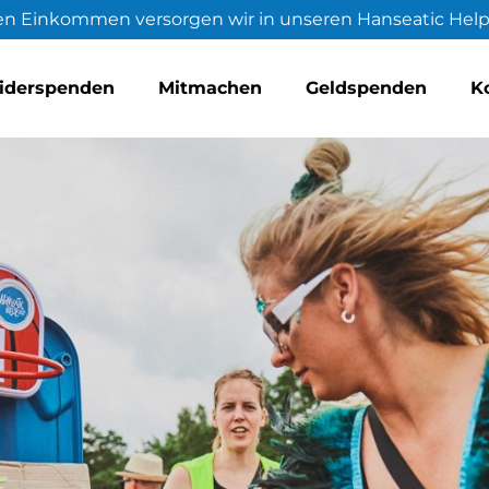
en Einkommen versorgen wir in unseren Hanseatic Help
eiderspenden
Mitmachen
Geldspenden
K