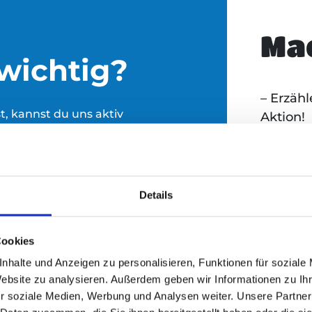
Mac
wichtig?
– Erzäh
t, kannst du uns aktiv
Aktion!
tivals Camping-
– Spend
rzugeben. Dabei erzielen
Campin
äcke, Isomatten und Zelte
– Bringe
nschen. Jedes Jahr
unsere
Details
ivalgeländen zurück, die
– Leere
 anderswo dringend
du beim
n von Einwegpfand
Cookies
spenden
lfsgüter für die
nhalte und Anzeigen zu personalisieren, Funktionen für soziale
g Festival-Atmosphäre
– Werde
Website zu analysieren. Außerdem geben wir Informationen zu I
nen eine Perspektive auf
Plätze 
r soziale Medien, Werbung und Analysen weiter. Unsere Partner
 für obdachlose Menschen
Hurrican