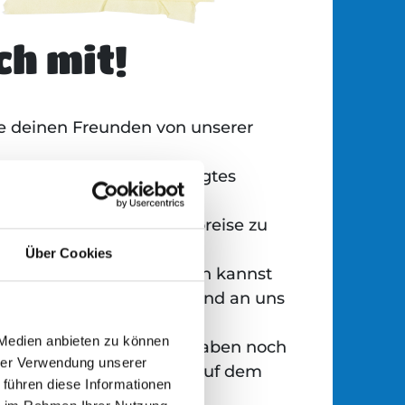
h mit!
le deinen Freunden von unserer
e dein nicht mehr benötigtes
g-Equipment!
 deine Sachen bei der Abreise zu
n Sammelpunkten!
Über Cookies
 Pfandflaschen und -dosen kannst
 Hurricane und Deichbrand an uns
.
 Medien anbieten zu können
 Teil unserer Crew! Wir haben noch
hrer Verwendung unserer
für Sonntag und Montag auf dem
 führen diese Informationen
e Festival.