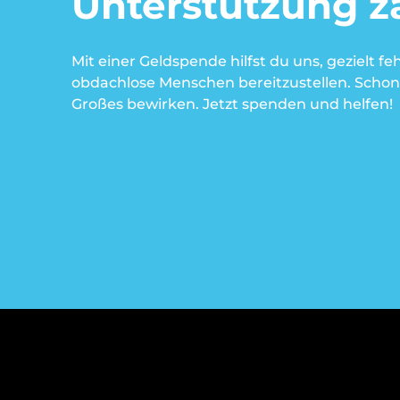
Unterstützung zä
w
a
h
Mit einer Geldspende hilfst du uns, gezielt fe
l
obdachlose Menschen bereitzustellen. Schon 
Großes bewirken. Jetzt spenden und helfen!