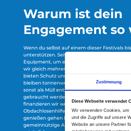
Warum ist dein
Engagement so 
Wenn du selbst auf einem dieser Festivals bis
unterstützen. Seit 2016 sammeln wir auf Fes
Equipment, um es an Menschen in Not weite
wir gleich mehrere positive Effekte: Schlafs
bieten Schutz und Wärme für obdachlose Me
Zustimmung
bleiben tonnenweise Campingartikel auf Fest
sonst als Müll entsorgt würden – obwohl sie
gebraucht werden. Und: Durch das Sammel
Diese Webseite verwendet 
finanzieren wir weitere dringend benötigte Hi
Wir verwenden Cookies, um I
Obdachlosenhilfe. Gutes Tun und gleichzeiti
und die Zugriffe auf unsere 
genießen gehen hier Hand in Hand und eröff
Website an unsere Partner fü
gemeinnützige Arbeit. Hilf uns, den Winter