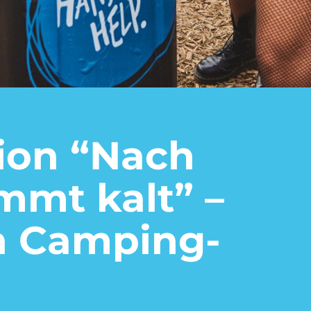
tion “Nach
mt kalt” –
n Camping-