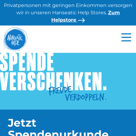
S
Privatpersonen mit geringen Einkommen versorgen
k
wir in unseren Hanseatic Help Stores.
Zum
i
Helpstore
p
t
o
c
o
n
t
e
n
t
Jetzt
Spendenurkunde