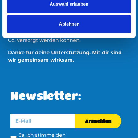
Menschen in Not, z.B. obdachlose Menschen,
s
Auswahl erlauben
Menschen mit geringen Einkommen,
w
geflüchtete Menschen, u.a., zu versorgen. Deine
a
Ablehnen
Spende leistet also einen wichtigen Beitrag
h
dazu, dass Menschen würdevoll mit Kleidung &
l
Co. versorgt werden können.
Danke für deine Unterstützung. Mit dir sind
wir gemeinsam wirksam.
Newsletter:
Anmelden
Ja, ich stimme den