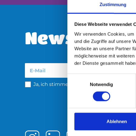
Zustimmung
Diese Webseite verwendet 
Newsletter:
Wir verwenden Cookies, um I
und die Zugriffe auf unsere 
Website an unsere Partner fü
möglicherweise mit weiteren
der Dienste gesammelt habe
E
Ja, ich stimme den Datenschutzbestimm
Notwendig
i
n
w
i
l
l
Ablehnen
i
g