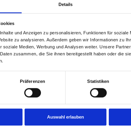
Details
Cookies
nhalte und Anzeigen zu personalisieren, Funktionen für soziale
Website zu analysieren. Außerdem geben wir Informationen zu I
r soziale Medien, Werbung und Analysen weiter. Unsere Partner
 Daten zusammen, die Sie ihnen bereitgestellt haben oder die s
n.
Öffnungszeiten
Anmelden
Spendenannahme und Mithilfe
ungen zu.
Präferenzen
Statistiken
Dienstag bis Samstag
10 - 18 Uhr
An Feiertagen geschlossen.
Samstags in den Sommerfe
geschlossen.
Auswahl erlauben