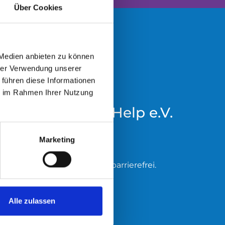
Über Cookies
 Medien anbieten zu können
hrer Verwendung unserer
 führen diese Informationen
ie im Rahmen Ihrer Nutzung
Hanseatic Help e.V.
Große Elbstraße 264
Marketing
22767 Hamburg
Unser Standort ist barrierefrei.
rien
Alle zulassen